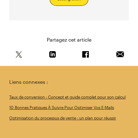
Partagez cet article
Partagez cet article sur Twitter
Partagez cet article sur Linkedin
Partagez cet article s
Envoyer 
Liens connexes :
Taux de conversion : Concept et guide complet pour son calcul
10 Bonnes Pratiques À Suivre Pour Optimiser Vos E-Mails
Optimisation du processus de vente : un plan pour réussir