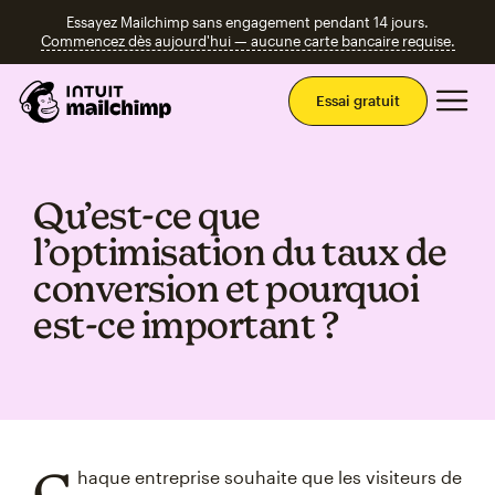
Essayez Mailchimp sans engagement pendant 14 jours.
Commencez dès aujourd'hui — aucune carte bancaire requise.
Men
Essai gratuit
Qu’est‑ce que
l’optimisation du taux de
conversion et pourquoi
est‑ce important ?
C
haque entreprise souhaite que les visiteurs de