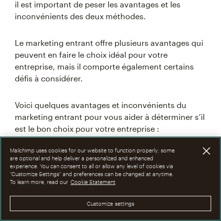
il est important de peser les avantages et les
inconvénients des deux méthodes.
Le marketing entrant offre plusieurs avantages qui
peuvent en faire le choix idéal pour votre
entreprise, mais il comporte également certains
défis à considérer.
Voici quelques avantages et inconvénients du
marketing entrant pour vous aider à déterminer s’il
est le bon choix pour votre entreprise :
Mailchimp uses cookies for our website to function properly; some
are optional and help deliver a personalized and enhanced
Avantages du marketing
experience. You can consent to all or allow any level of cookies via
“Customize Settings” and preferences can be changed at anytime.
entrant
To learn more, read our
Cookie Statement
Customize settings
L’inbound marketing a gagné en popularité au