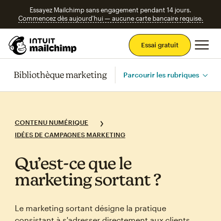
Essayez Mailchimp sans engagement pendant 14 jours.
Commencez dès aujourd'hui — aucune carte bancaire requise.
Men
Essai gratuit
Bibliothèque marketing
Parcourir les rubriques
CONTENU NUMÉRIQUE
IDÉES DE CAMPAGNES MARKETING
Qu’est‑ce que le
marketing sortant ?
Le marketing sortant désigne la pratique
consistant à s'adresser directement aux clients.