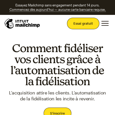
Essayez Mailchimp sans engagement pendant 14 jours.
Commencez dès aujourd'hui — aucune carte bancaire requise.
Men
Essai gratuit
Comment fidéliser
vos clients grâce à
l’automatisation de
la fidélisation
L’acquisition attire les clients. L’automatisation
de la fidélisation les incite à revenir.
S'inscrire