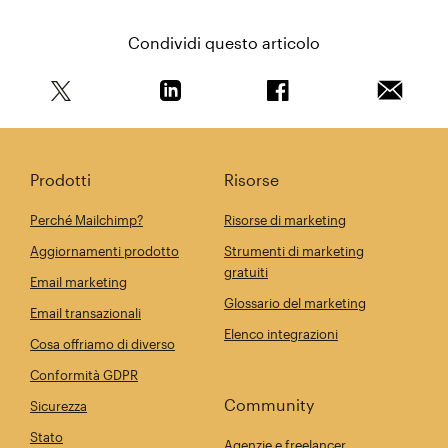
Condividi questo articolo
Condividi questo articolo su Twitter
Condividi questo articolo su Linkedi
Condividi questo arti
Invia qu
Prodotti
Risorse
Perché Mailchimp?
Risorse di marketing
Aggiornamenti prodotto
Strumenti di marketing
gratuiti
Email marketing
Glossario del marketing
Email transazionali
Elenco integrazioni
Cosa offriamo di diverso
Conformità GDPR
Community
Sicurezza
Stato
Agenzie e freelancer