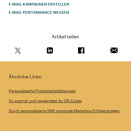
E‑MAIL-KAMPAGNEN ERSTELLEN
E‑MAIL-PERFORMANCE MESSEN
Artikel teilen
Teile diesen Artikel auf Twitter
Teile diesen Artikel auf Linkedin
Teile diesen Artikel au
Artikel 
Ähnliche Links:
Personalisierte Produktempfehlungen
So scannst und verwendest du QR-Codes
Durch personalisierte SMS maximale Marketing-Erfolge erzielen