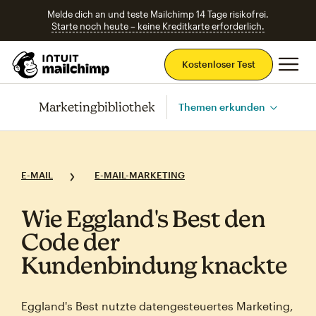
Melde dich an und teste Mailchimp 14 Tage risikofrei.
Starte noch heute – keine Kreditkarte erforderlich.
Ha
Kostenloser Test
Marketingbibliothek
Themen erkunden
E-MAIL
E-MAIL-MARKETING
Wie Eggland's Best den
Code der
Kundenbindung knackte
Eggland's Best nutzte datengesteuertes Marketing,