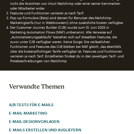
nicht die Ansichten von Intuit Mailchimp oder einer seiner Kernmarken
oder Mitarbeiter wider.
Features und Funktionen variieren je nach Tarif.
Pop-up-Formulare (Beta) sind derzeit für Benutzer des Mailchimp-
Marketingtarifs (nur in Webbrowsern) ohne zusätzliche Kosten verfügbar.
Der Customer Journey Builder (CJB) wurde zum 10. Juni 2025 in
Marketing Automation Flows (MAF) umbenannt. Alle Verweise auf
„Automatisierungsabläufe“ beziehen sich auf dieselben Features, die
zuvor unter CJB verfügbar waren. Keine Sorge: Die verlässlichen
Funktionen und Features des CJB bleiben bei MAF gleich, das ebenfalls
über die kostenpflichtigen Tarife verfügbar ist. Features und Funktionen
variieren je nach Tarif. Einzelheiten findest du in den jeweiligen Tarif- und
Preisbeschreibungen von Mailchimp
Verwandte Themen
A/B-TESTS FÜR E‑MAILS
E-MAIL-MARKETING
E‑MAIL-DESIGNVORLAGEN
E-MAILS ERSTELLEN UND AUSLIEFERN