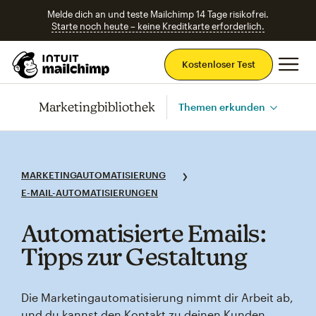
Melde dich an und teste Mailchimp 14 Tage risikofrei.
Starte noch heute – keine Kreditkarte erforderlich.
Ha
Kostenloser Test
Marketingbibliothek
Themen erkunden
MARKETINGAUTOMATISIERUNG
E-MAIL-AUTOMATISIERUNGEN
Automatisierte Emails:
Tipps zur Gestaltung
Die Marketingautomatisierung nimmt dir Arbeit ab,
und du kannst den Kontakt zu deinen Kunden