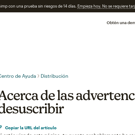
imp con una prueba sin riesgos de 14 días.
Empieza hoy. No se requiere tarj
Obtén una de
Centro de Ayuda
Distribución
Acerca de las advertenc
desuscribir
Copiar la URL del artículo