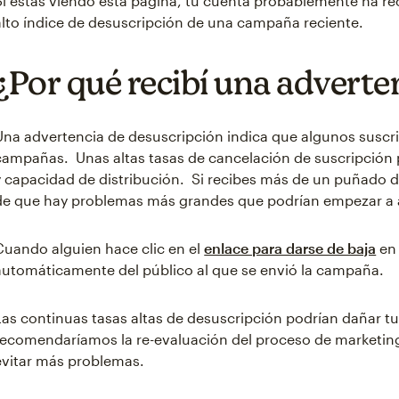
Si estás viendo esta página, tu cuenta probablemente ha re
alto índice de desuscripción de una campaña reciente.
¿Por qué recibí una adverte
Una advertencia de desuscripción indica que algunos suscri
campañas. Unas altas tasas de cancelación de suscripción
y capacidad de distribución. Si recibes más de un puñado d
de que hay problemas más grandes que podrían empezar a af
Cuando alguien hace clic en el
enlace para darse de baja
en 
automáticamente del público al que se envió la campaña.
Las continuas tasas altas de desuscripción podrían dañar tu
recomendaríamos la re-evaluación del proceso de marketing
evitar más problemas.