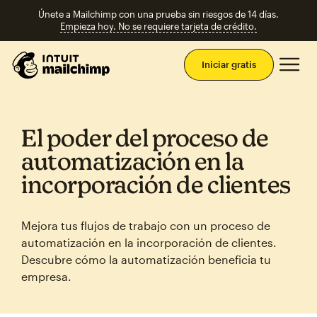
Únete a Mailchimp con una prueba sin riesgos de 14 días.
Empieza hoy. No se requiere tarjeta de crédito.
Men
Iniciar gratis
El poder del proceso de
automatización en la
incorporación de clientes
Mejora tus flujos de trabajo con un proceso de
automatización en la incorporación de clientes.
Descubre cómo la automatización beneficia tu
empresa.