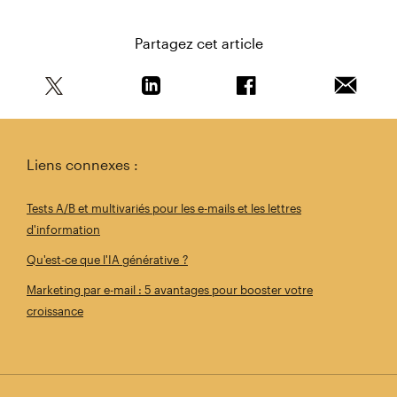
Partagez cet article
Partagez cet article sur Twitter
Partagez cet article sur Linkedin
Partagez cet article s
Envoyer 
Liens connexes :
Tests A/B et multivariés pour les e-mails et les lettres
d'information
Qu'est-ce que l'IA générative ?
Marketing par e-mail : 5 avantages pour booster votre
croissance