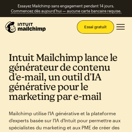
Essayez Mailchimp sans engagement pendant 14 jours.
Commencez dès aujourd'hui — aucune carte bancaire requise.
Men
Essai gratuit
Intuit Mailchimp lance le
générateur de contenu
d'e‑mail, un outil d'IA
générative pour le
marketing par e‑mail
Mailchimp utilise l'IA générative et la plateforme
d'experts basée sur l'IA d'Intuit pour permettre aux
spécialistes du marketing et aux PME de créer des