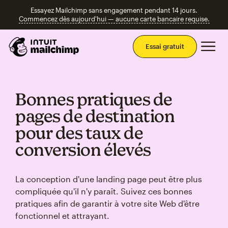
Essayez Mailchimp sans engagement pendant 14 jours.
Commencez dès aujourd'hui — aucune carte bancaire requise.
Men
Essai gratuit
Bonnes pratiques de
pages de destination
pour des taux de
conversion élevés
La conception d'une landing page peut être plus
compliquée qu'il n'y paraît. Suivez ces bonnes
pratiques afin de garantir à votre site Web d'être
fonctionnel et attrayant.