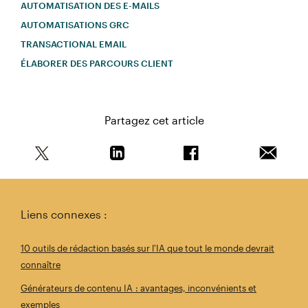
AUTOMATISATION DES E-MAILS
AUTOMATISATIONS GRC
TRANSACTIONAL EMAIL
ÉLABORER DES PARCOURS CLIENT
Partagez cet article
Partagez cet article sur Twitter
Partagez cet article sur Linkedin
Partagez cet article s
Envoyer 
Liens connexes :
10 outils de rédaction basés sur l'IA que tout le monde devrait
connaître
Générateurs de contenu IA : avantages, inconvénients et
exemples