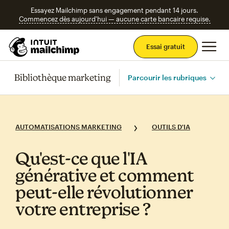
Essayez Mailchimp sans engagement pendant 14 jours.
Commencez dès aujourd'hui — aucune carte bancaire requise.
Men
Essai gratuit
Bibliothèque marketing
Parcourir les rubriques
AUTOMATISATIONS MARKETING
OUTILS D'IA
Qu'est‑ce que l'IA
générative et comment
peut‑elle révolutionner
votre entreprise ?