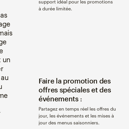
support idéal pour les promotions
à durée limitée.
pas
tage
mais
ge
e
t un
r
 au
Faire la promotion des
u
offres spéciales et des
mme
événements :
Partagez en temps réel les offres du
r
jour, les événements et les mises à
jour des menus saisonniers.