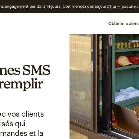
ans engagement pendant 14 jours.
Commencez dès aujourd'hui — aucune car
Obtenir la démo
gnes SMS
remplir
 vos clients
isés qui
mmandes et la