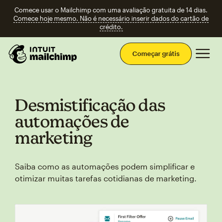
Comece usar o Mailchimp com uma avaliação gratuita de 14 dias.
Comece hoje mesmo. Não é necessário inserir dados do cartão de
crédito.
Men
Começar grátis
Desmistificação das
automações de
marketing
Saiba como as automações podem simplificar e
otimizar muitas tarefas cotidianas de marketing.