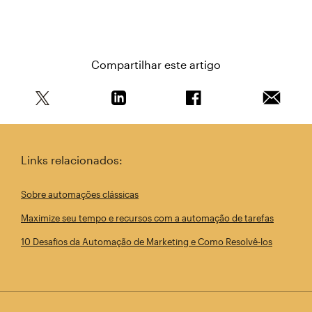
Compartilhar este artigo
Compartilhe este artigo no Twitter
Compartilhe este artigo no Linkedin
Compartilhe este arti
Enviar e
Links relacionados:
Sobre automações clássicas
Maximize seu tempo e recursos com a automação de tarefas
10 Desafios da Automação de Marketing e Como Resolvê-los