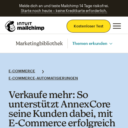
Melde dich an und teste Mailchimp 14 Tage risikofrei.
Starte noch heute – keine Kreditkarte erforderlich.
Ha
Kostenloser Test
Marketingbibliothek
Themen erkunden
E-COMMERCE
E-COMMERCE-AUTOMATISIERUNGEN
Verkaufe mehr: So
unterstützt AnnexCore
seine Kunden dabei, mit
E‑Commerce erfolgreich