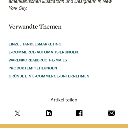
amerikanischen Illustratorin und Designerin in New
York City.
Verwandte Themen
EINZELHANDELSMARKETING
E-COMMERCE-AUTOMATISIERUNGEN
WARENKORBABBRUCH-E-MAILS
PRODUKTEMPFEHLUNGEN
GRÜNDE EIN E-COMMERCE-UNTERNEHMEN
Artikel teilen
Teile diesen Artikel auf Twitter
Teile diesen Artikel auf Linkedin
Teile diesen Artikel au
Artikel 