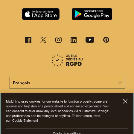
Cette page est désormais disponible en d'autres langu
Mailchimp uses cookies for our website to function properly; some are
optional and help deliver a personalized and enhanced experience. You
©2001-2026 Tous droits réservés. Mailchimp® est une marque déposée de
can consent to all or allow any level of cookies via “Customize Settings”
The Rocket Science Group. Apple et le logo Apple sont des marques de
and preferences can be changed at anytime. To learn more, read
commerce d'Apple Inc. Mac App Store est une marque d'Apple Inc.
our
Cookie Statement
Google Play et le logo Google Play sont des marques de Google Inc.
Confidentialité
|
Conditions
|
Dispositions juridiques
|
Préférences en
matière de cookies
Customize settings