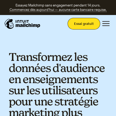
Essayez Mailchimp sans engagement pendant 14 jours.
Commencez dès aujourd'hui — aucune carte bancaire requise.
Men
Essai gratuit
Transformez les
données d'audience
en enseignements
sur les utilisateurs
pour une stratégie
marketing plus