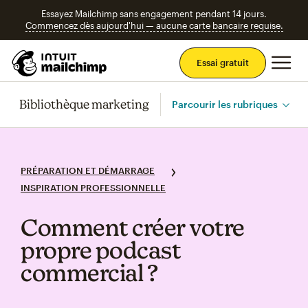
Essayez Mailchimp sans engagement pendant 14 jours.
Commencez dès aujourd'hui — aucune carte bancaire requise.
Men
Essai gratuit
Bibliothèque marketing
Parcourir les rubriques
PRÉPARATION ET DÉMARRAGE
INSPIRATION PROFESSIONNELLE
Comment créer votre
propre podcast
commercial ?