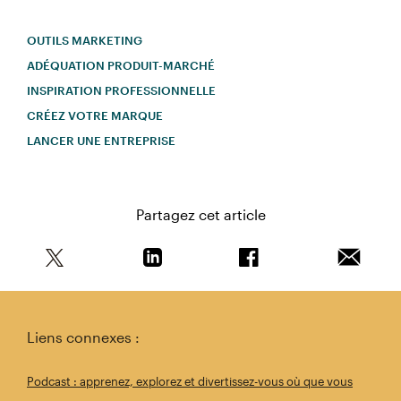
OUTILS MARKETING
ADÉQUATION PRODUIT-MARCHÉ
INSPIRATION PROFESSIONNELLE
CRÉEZ VOTRE MARQUE
LANCER UNE ENTREPRISE
Partagez cet article
Partagez cet article sur Twitter
Partagez cet article sur Linkedin
Partagez cet article s
Envoyer 
Liens connexes :
Podcast : apprenez, explorez et divertissez-vous où que vous