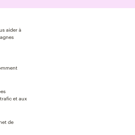
us aider à
mpagnes
 comment
ées
rafic et aux
rmet de