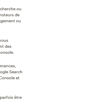
recherche ou
moteurs de
argement ou
vous
nt des
Console.
ormances,
oogle Search
Console et
parfois être