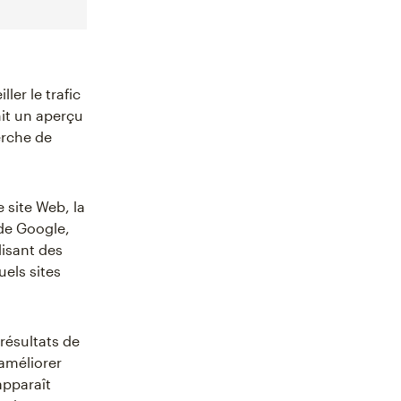
ler le trafic
nit un aperçu
erche de
 site Web, la
 de Google,
lisant des
els sites
résultats de
'améliorer
apparaît