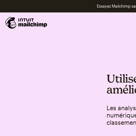
Essayez Mailchimp s
Utili
améli
Les analys
numérique 
classement