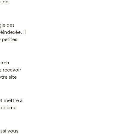
s de
gle des
éindexée. Il
 petites
arch
 recevoir
tre site
et mettre à
roblème
ssi vous