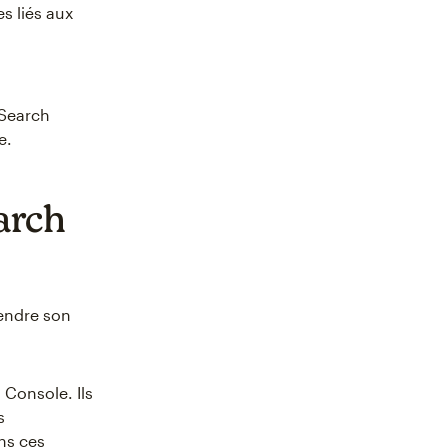
s liés aux
 Search
e.
arch
endre son
 Console. Ils
s
ns ces