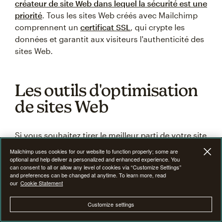
créateur de site Web dans lequel la sécurité est une
priorité
. Tous les sites Web créés avec Mailchimp
comprennent un
certificat SSL
, qui crypte les
données et garantit aux visiteurs l'authenticité des
sites Web.
Les outils d'optimisation
de sites Web
Si vous souhaitez tirer le meilleur parti de votre site
Web, vous devez utiliser des outils d'optimisation
Mailchimp uses cookies for our website to function properly; some are
de sites Web qui peuvent vous aider. De
optional and help deliver a personalized and enhanced experience. You
can consent to all or allow any level of cookies via “Customize Settings”
nombreuses options sont disponibles et vous
and preferences can be changed at anytime. To learn more, read
devez trouver les bons outils pour répondre à vos
our
Cookie Statement
besoins. Voici quelques-unes des principales
Customize settings
options à prendre en compte :