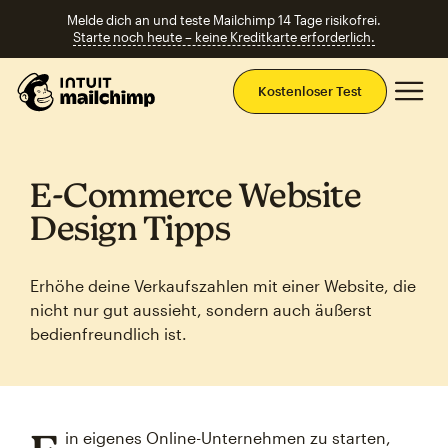
Melde dich an und teste Mailchimp 14 Tage risikofrei.
Starte noch heute – keine Kreditkarte erforderlich.
Ha
Kostenloser Test
E‑Commerce Website
Design Tipps
Erhöhe deine Verkaufszahlen mit einer Website, die
nicht nur gut aussieht, sondern auch äußerst
bedienfreundlich ist.
in eigenes Online-Unternehmen zu starten,