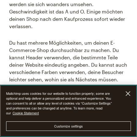
werden sie sich woanders umsehen.
Geschwindigkeit ist das A und O. Einige möchten
deinen Shop nach dem Kaufprozess sofort wieder
verlassen.
Du hast mehrere Möglichkeiten, um deinen E-
Commerce-Shop durchsuchbar zu machen. Du
kannst Header verwenden, die bestimmte Teile
deiner Website eindeutig angeben. Du kannst auch
verschiedene Farben verwenden, deine Besucher
leichter sehen, wohin sie als Nächstes müssen.
Wenn du verschiedene Arten von Produkten
Mailchimp uses cookies for our website to function properly; some are
verkaufst, solltest du sie in Kategorien unterteilen.
optional and help deliver a personalized and enhanced experience. You
Auf diese Weise können deine Besucher die
can consent to all or allow any level of cookies via “Customize Settings”
and preferences can be changed at anytime. To learn more, read
Website schnell durchsuchen und die gewünschte
our
Cookie Statement
Kategorie finden.
Customize settings
Wenn du kurze Absätze verfasst, mehrere Header