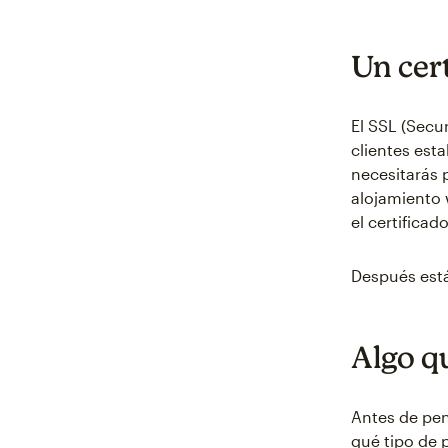
Un cer
El SSL (Secu
clientes est
necesitarás 
alojamiento 
el certificad
Después está
Algo q
Antes de pen
qué tipo de