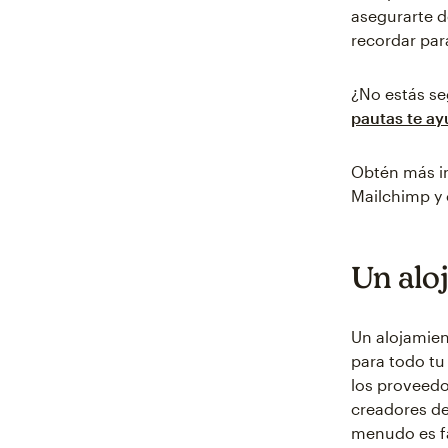
asegurarte d
recordar para
¿No estás se
pautas te ay
Obtén más i
Mailchimp y 
Un alo
Un alojamien
para todo tu
los proveedo
creadores de
menudo es fác