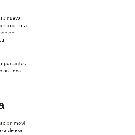
r tu nueva
ommerce para
inación
tu
importantes
 en línea
a
cación móvil
caza de esa