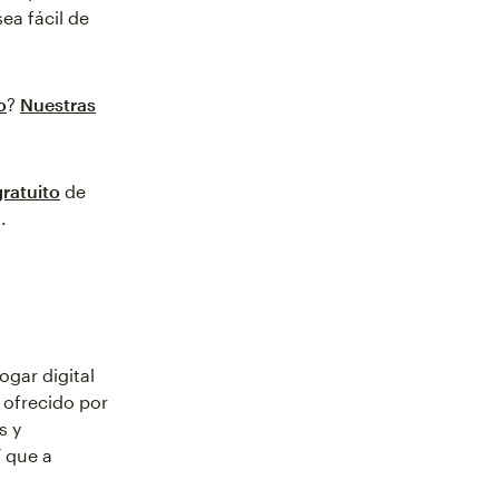
ea fácil de
o
?
Nuestras
ratuito
de
.
ogar digital
 ofrecido por
s y
í que a