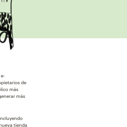
 e-
opietarios de
blico más
 generar más
 incluyendo
nueva tienda