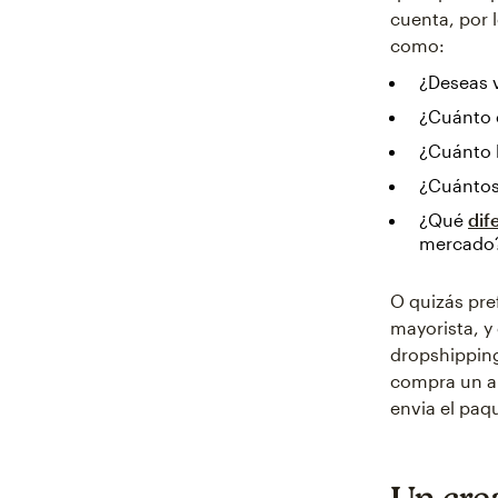
cuenta, por 
como:
¿Deseas 
¿Cuánto 
¿Cuánto l
¿Cuántos 
¿Qué
dif
mercado
O quizás pre
mayorista, y
dropshipping
compra un ar
envia el paq
Un cre