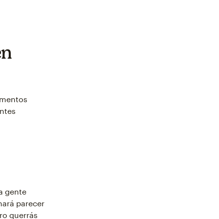
en
lementos
entes
la gente
 hará parecer
ero querrás