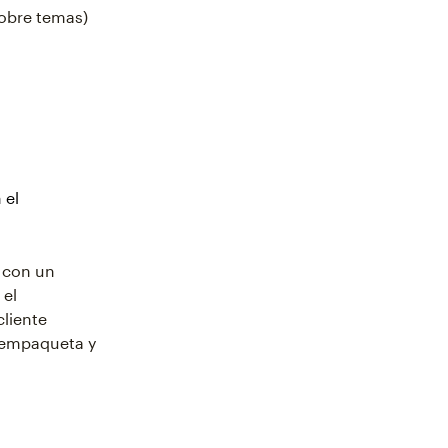
sobre temas)
 el
o con un
 el
liente
e empaqueta y