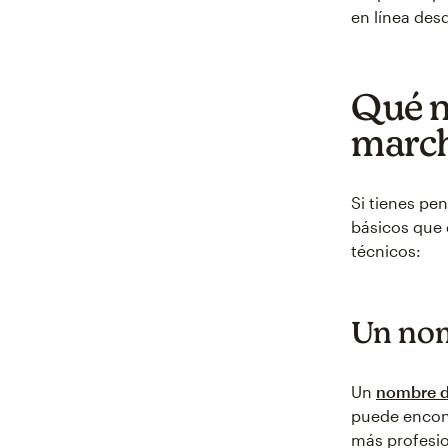
en línea des
Qué n
march
Si tienes pe
básicos que 
técnicos:
Un nom
Un
nombre d
puede encont
más profesio