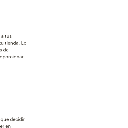
 a tus
tu tienda. Lo
s de
roporcionar
 que decidir
er en