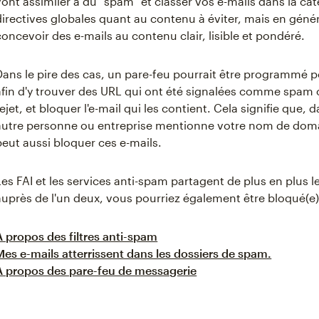
vont assimiler à du "spam" et classer vos e-mails dans la caté
directives globales quant au contenu à éviter, mais en gé
concevoir des e-mails au contenu clair, lisible et pondéré.
Dans le pire des cas, un pare-feu pourrait être programmé po
afin d'y trouver des URL qui ont été signalées comme spam 
rejet, et bloquer l'e-mail qui les contient. Cela signifie que,
autre personne ou entreprise mentionne votre nom de domai
peut aussi bloquer ces e-mails.
Les FAI et les services anti-spam partagent de plus en plus l
auprès de l'un deux, vous pourriez également être bloqué(e) 
À propos des filtres anti-spam
Mes e-mails atterrissent dans les dossiers de spam.
À propos des pare-feu de messagerie