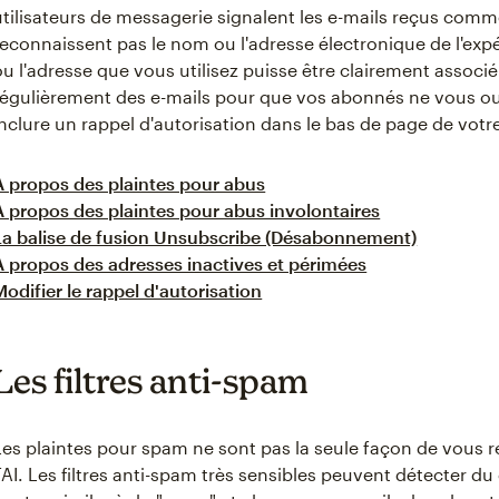
utilisateurs de messagerie signalent les e-mails reçus comm
reconnaissent pas le nom ou l'adresse électronique de l'ex
ou l'adresse que vous utilisez puisse être clairement associ
régulièrement des e-mails pour que vos abonnés ne vous ou
inclure un rappel d'autorisation dans le bas de page de votre
À propos des plaintes pour abus
À propos des plaintes pour abus involontaires
La balise de fusion Unsubscribe (Désabonnement)
À propos des adresses inactives et périmées
Modifier le rappel d'autorisation
Les filtres anti-spam
Les plaintes pour spam ne sont pas la seule façon de vous ret
FAI. Les filtres anti-spam très sensibles peuvent détecter d