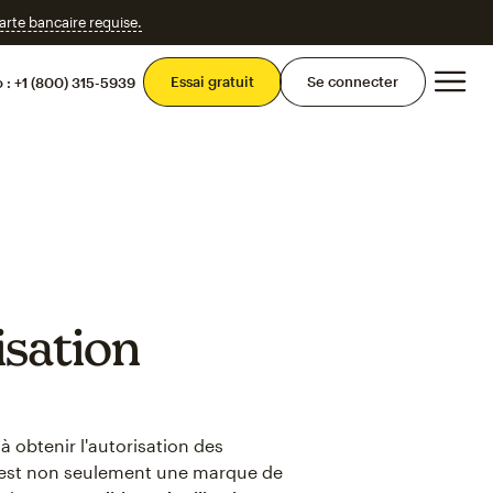
te bancaire requise.
Men
Essai gratuit
Se connecter
 :
+1 (800) 315-5939
isation
à obtenir l'autorisation des
on est non seulement une marque de