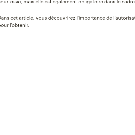
courtoisie, mais elle est également obligatoire dans le cadr
Dans cet article, vous découvrirez l'importance de l'autoris
pour l'obtenir.
Something went wron
An error occurred, please try again
Try again