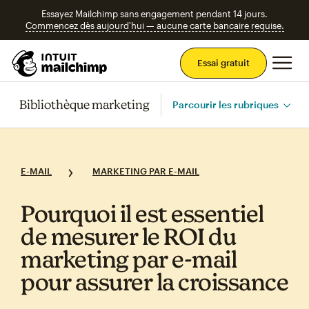
Essayez Mailchimp sans engagement pendant 14 jours.
Commencez dès aujourd'hui — aucune carte bancaire requise.
Men
Essai gratuit
Bibliothèque marketing
Parcourir les rubriques
E-MAIL
MARKETING PAR E-MAIL
Pourquoi il est essentiel
de mesurer le ROI du
marketing par e‑mail
pour assurer la croissance