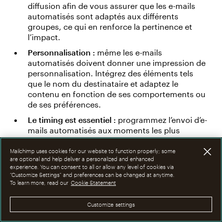
diffusion afin de vous assurer que les e-mails
automatisés sont adaptés aux différents
groupes, ce qui en renforce la pertinence et
l’impact.
Personnalisation :
même les e-mails
automatisés doivent donner une impression de
personnalisation. Intégrez des éléments tels
que le nom du destinataire et adaptez le
contenu en fonction de ses comportements ou
de ses préférences.
Le timing est essentiel :
programmez l’envoi d’e-
mails automatisés aux moments les plus
opportuns, en tenant compte de facteurs tels
que les fuseaux horaires et les habitudes
Mailchimp uses cookies for our website to function properly; some
are optional and help deliver a personalized and enhanced
d’engagement des utilisateurs.
experience. You can consent to all or allow any level of cookies via
“Customize Settings” and preferences can be changed at anytime.
Suivi et ajustement :
suivez les résultats pour
To learn more, read our
Cookie Statement
évaluer l’efficacité de vos e-mails marketing. Si
certaines campagnes de marketing par e-mail
Customize settings
ne donnent pas les résultats escomptés,
adaptez votre stratégie en conséquence.