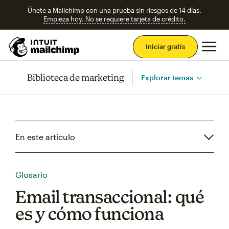
Únete a Mailchimp con una prueba sin riesgos de 14 días.
Empieza hoy. No se requiere tarjeta de crédito.
Men
Iniciar gratis
Biblioteca de marketing
Explorar temas
En este artículo
Glosario
Email transaccional: qué
es y cómo funciona