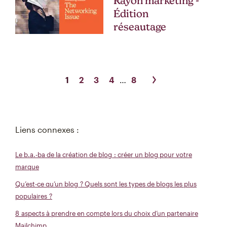
Rayon marketing -
Édition
réseautage
1
2
3
4
…
8
Liens connexes :
Le b.a.-ba de la création de blog : créer un blog pour votre
marque
Qu’est-ce qu’un blog ? Quels sont les types de blogs les plus
populaires ?
8 aspects à prendre en compte lors du choix d’un partenaire
Mailchimp