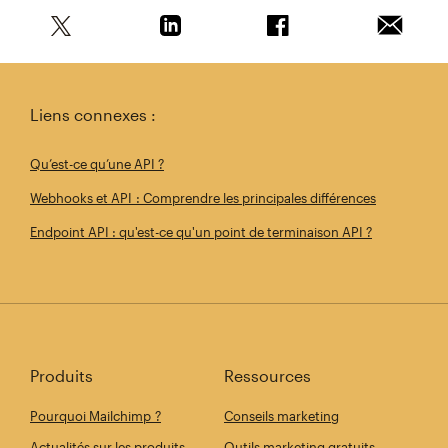
Partagez cet article sur Twitter
Partagez cet article sur Linkedin
Partagez cet article s
Envoyer 
Liens connexes :
Qu’est-ce qu’une API ?
Webhooks et API : Comprendre les principales différences
Endpoint API : qu'est-ce qu'un point de terminaison API ?
Produits
Ressources
Pourquoi Mailchimp ?
Conseils marketing
Actualités sur les produits
Outils marketing gratuits