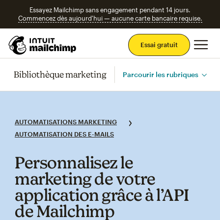
Essayez Mailchimp sans engagement pendant 14 jours.
Commencez dès aujourd'hui — aucune carte bancaire requise.
Men
Essai gratuit
Bibliothèque marketing
Parcourir les rubriques
AUTOMATISATIONS MARKETING
AUTOMATISATION DES E-MAILS
Personnalisez le
marketing de votre
application grâce à l’API
de Mailchimp