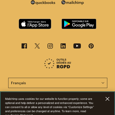
Cette page est désormais disponible en d'autres langu
Mailchimp uses cookies for our website to function properly; some are
optional and help deliver a personalized and enhanced experience. You
©2001-2026 Tous droits réservés. Mailchimp® est une marque déposée de
can consent to all or allow any level of cookies via “Customize Settings”
The Rocket Science Group. Apple et le logo Apple sont des marques de
and preferences can be changed at anytime. To learn more, read
commerce d'Apple Inc. Mac App Store est une marque d'Apple Inc.
Google Play et le logo Google Play sont des marques de Google Inc.