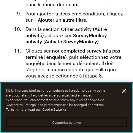
dans le menu déroulant.
Pour ajouter la deuxième condition, cliquez
sur
+ Ajouter un autre filtre
.
Dans la section
Other activity (Autre
activité)
, cliquez sur
SurveyMonkey
activity (Activité SurveyMonkey)
.
Cliquez sur
not completed survey (n'a pas
terminé l'enquête)
, puis sélectionnez votre
enquête dans le menu déroulant. Il doit
s'agir de la même enquête que celle que
vous avez sélectionnée à l'étape 8.
Cliquez sur
Review Segment (Vérifier le
segment)
.
Mailchimp uses cookies for our website to function properly; some
are optional and help deliver a personalized and enhanced
Saisissez un nom pour votre segment dans
experience. You can consent to all or allow any level of cookies via
“Customize Settings” and preferences can be changed at anytime.
le champ
Nommer votre segment
.
To learn more, read our
Cookie Statement
Cliquez sur
Review Segment (Vérifier le
segment)
.
Customize settings
Cliquez sur
< Retour
pour apporter des