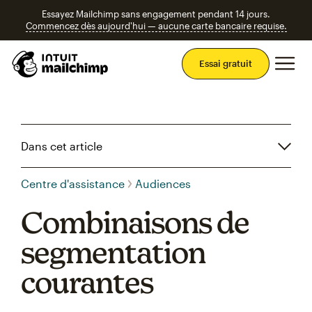
Essayez Mailchimp sans engagement pendant 14 jours.
Commencez dès aujourd'hui — aucune carte bancaire requise.
Men
Essai gratuit
Dans cet article
Centre d'assistance
Audiences
Combinaisons de
segmentation
courantes