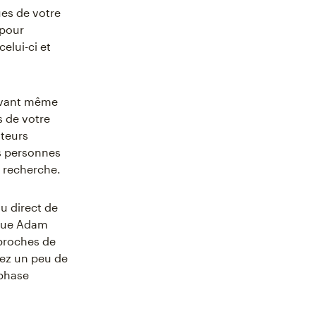
ques de votre
 pour
elui-ci et
avant même
 de votre
ateurs
s personnes
e recherche.
u direct de
ique Adam
 proches de
nez un peu de
 phase