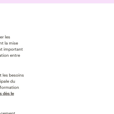
er les
nt la mise
nt important
ation entre
t les besoins
cipale du
nformation
s dès le
ancement