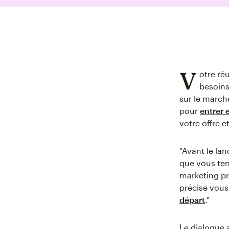
V
otre ré
besoins
sur le march
pour
entrer 
votre offre e
"Avant le lan
que vous ten
marketing pr
précise vou
départ
."
Le dialogue 