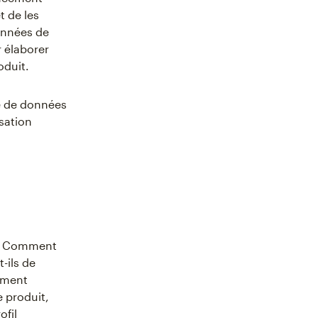
 de les
onnées de
 élaborer
oduit.
e de données
isation
s ? Comment
-ils de
lement
 produit,
ofil