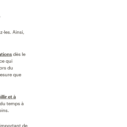
s
les. Ainsi,
ations
dès le
ce qui
ors du
esure que
llir et à
z du temps à
oins.
c important de