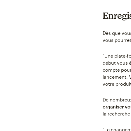
Enregi
Dès que vous
vous pourrez
"Une plate-
début vous év
compte pour
lancement. 
votre produi
De nombreux 
organiser v
la recherche
"Le changemen