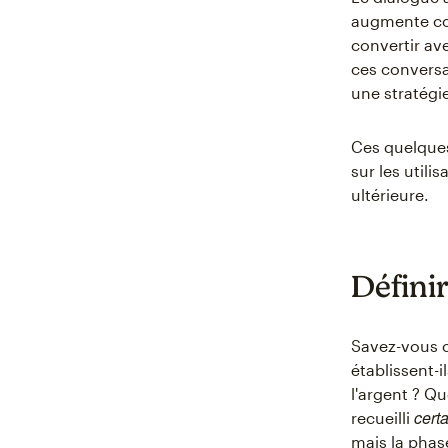
augmente con
convertir av
ces conversa
une stratégi
Ces quelques
sur les utili
ultérieure.
Défini
Savez-vous c
établissent-i
l'argent ? Q
cert
recueilli
mais la phas