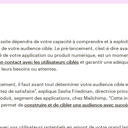
ussite dépendra de votre capacité à comprendre et à exploit
 de votre audience cible. Le pré-lancement, c'est-à-dire ava
é de votre application ou produit numérique, est un mome
en contact avec les utilisateurs ciblés
et garantir une adéqu
t leurs besoins ou attentes.
cement, il faut avant tout déterminer votre audience cible e
tez de satisfaire", explique Sasha Friedman, directrice prin
oduit, segment des applications, chez Mailchimp. "Cette i
s permet de
construire et de cibler une audience avec succè
avec vos utilisateurs potentiels en amont de votre grand l