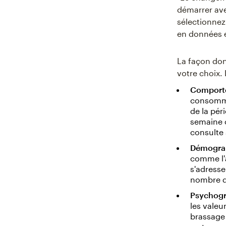
démarrer ave
sélectionnez
en données é
La façon don
votre choix.
Comport
consommat
de la pér
semaine o
consulte 
Démogra
comme l'â
s'adressen
nombre d
Psychogr
les valeu
brassage 