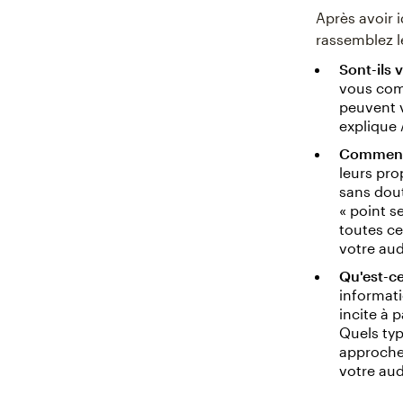
Après avoir i
rassemblez l
Sont-ils v
vous comp
peuvent v
explique
Commen
leurs pro
sans dout
« point s
toutes c
votre aud
Qu'est-ce
informati
incite à 
Quels typ
approche
votre aud