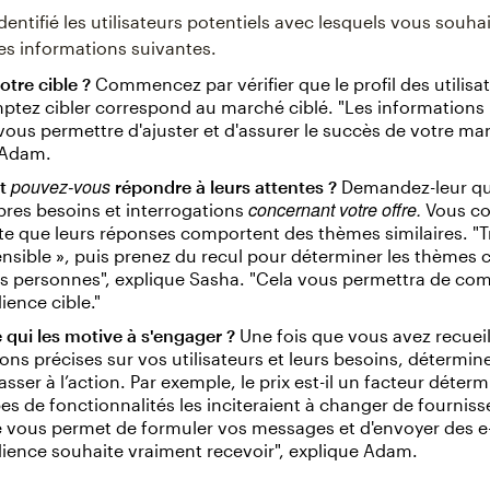
dentifié les utilisateurs potentiels avec lesquels vous souhai
es informations suivantes.
otre cible ?
Commencez par vérifier que le profil des utilisa
tez cibler correspond au marché ciblé. "Les informations r
ous permettre d'ajuster et d'assurer le succès de votre mar
 Adam.
pouvez-vous
t
répondre à leurs attentes ?
Demandez-leur qu
concernant votre offre.
pres besoins et interrogations
Vous co
e que leurs réponses comportent des thèmes similaires. "
ensible », puis prenez du recul pour déterminer les thème
es personnes", explique Sasha. "Cela vous permettra de co
ience cible."
 qui les motive à s'engager ?
Une fois que vous avez recueil
ons précises sur vos utilisateurs et leurs besoins, détermine
passer à l’action. Par exemple, le prix est-il un facteur déter
es de fonctionnalités les inciteraient à changer de fourniss
 vous permet de formuler vos messages et d'envoyer des e
ience souhaite vraiment recevoir", explique Adam.