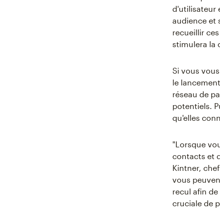
d'utilisateur
audience et s
recueillir c
stimulera la
Si vous vou
le lancemen
réseau de pa
potentiels.
qu'elles conn
"Lorsque vou
contacts et 
Kintner, che
vous peuvent
recul afin d
cruciale de 