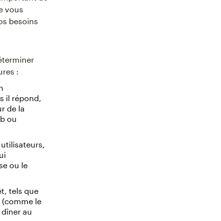
ue vous
os besoins
éterminer
ures :
n
 il répond,
r de la
eb ou
utilisateurs,
ui
ise ou le
t, tels que
rs (comme le
t dîner au