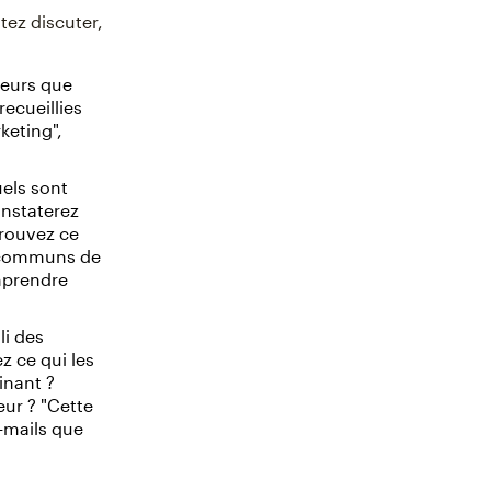
tez discuter,
teurs que
ecueillies
keting",
els sont
nstaterez
Trouvez ce
s communs de
mprendre
li des
z ce qui les
minant ?
eur ? "Cette
-mails que