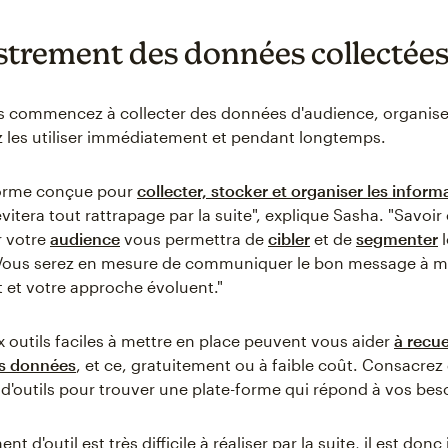
strement des données collectée
 commencez à collecter des données d'audience, organisez-
 les utiliser immédiatement et pendant longtemps.
forme conçue pour
collecter, stocker et organiser les inform
itera tout rattrapage par la suite", explique Sasha. "Savoir 
 votre
audience
vous permettra de
cibler
et de
segmenter
l
Vous serez en mesure de communiquer le bon message à m
t et votre approche évoluent."
outils faciles à mettre en place peuvent vous aider
à recuei
os données
, et ce, gratuitement ou à faible coût. Consacre
 d'outils pour trouver une plate-forme qui répond à vos bes
t d'outil est très difficile à réaliser par la suite, il est don