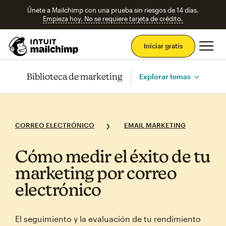
Únete a Mailchimp con una prueba sin riesgos de 14 días.
Empieza hoy. No se requiere tarjeta de crédito.
Men
Iniciar gratis
Biblioteca de marketing
Explorar temas
CORREO ELECTRÓNICO
EMAIL MARKETING
Cómo medir el éxito de tu
marketing por correo
electrónico
El seguimiento y la evaluación de tu rendimiento