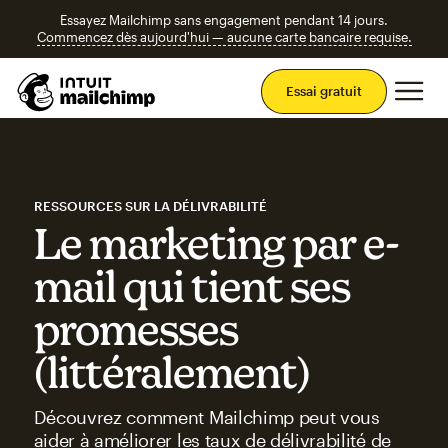
Essayez Mailchimp sans engagement pendant 14 jours.
Commencez dès aujourd'hui — aucune carte bancaire requise.
Men
Essai gratuit
RESSOURCES SUR LA DÉLIVRABILITÉ
Le marketing par e-
mail qui tient ses
promesses
(littéralement)
Découvrez comment Mailchimp peut vous
aider à améliorer les taux de délivrabilité de