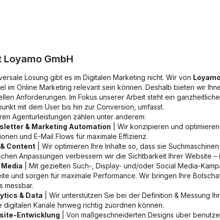
t
Loyamo GmbH
versale Lösung gibt es im Digitalen Marketing nicht. Wir von
Loyam
bel im Online Marketing relevant sein können. Deshalb bieten wir 
uellen Anforderungen. Im Fokus unserer Arbeit steht ein ganzheitlic
unkt mit dem User bis hin zur Conversion, umfasst.
ren Agenturleistungen zählen unter anderem:
letter & Marketing Automation
| Wir konzipieren und optimieren
onen und E-Mail Flows für maximale Effizienz.
& Content
| Wir optimieren Ihre Inhalte so, dass sie Suchmaschine
schen Anpassungen verbessern wir die Sichtbarkeit Ihrer Website – in
 Media
| Mit gezielten Such-, Display- und/oder Social Media-Kamp
ite und sorgen für maximale Performance. Wir bringen Ihre Botscha
ts messbar.
ytics & Data
| Wir unterstützen Sie bei der Definition & Messung I
e digitalen Kanäle hinweg richtig zuordnen können.
ite-Entwicklung
| Von maßgeschneiderten Designs über benutzer­f