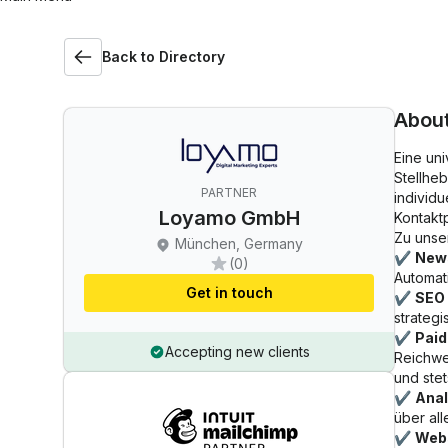
Back to Directory
Abou
Eine uni
Stellhe
PARTNER
individ
Loyamo GmbH
Kontaktp
Zu unse
München, Germany
✔
News
(0)
Automati
Get in touch
✔
SEO 
strategi
✔
Paid
Accepting new clients
Reichwe
und ste
✔
Anal
über all
✔
Webs