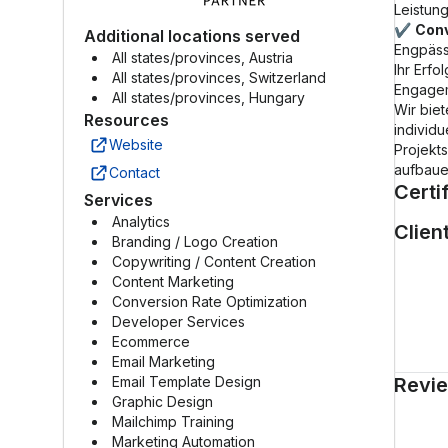
Leistung
✔
Conv
Additional locations served
Engpäss
All states/provinces, Austria
Ihr Erfo
All states/provinces, Switzerland
Engagem
All states/provinces, Hungary
Wir bie
Resources
individ
Website
Projekts
aufbauen
Contact
Certi
Services
Analytics
Clien
Branding / Logo Creation
Copywriting / Content Creation
Mailc
Content Marketing
Conversion Rate Optimization
Developer Services
Ecommerce
Email Marketing
Email Template Design
Revi
Graphic Design
Mailchimp Training
Marketing Automation